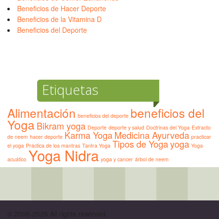
Beneficios de Hacer Deporte
Beneficios de la Vitamina D
Beneficios del Deporte
Etiquetas
Alimentación
beneficios del
beneficios del deporte
Yoga
Bikram yoga
Deporte
deporte y salud
Doctrinas del Yoga
Extracto
Karma Yoga
Medicina Ayurveda
de neem
hacer deporte
practicar
Tipos de Yoga
yoga
el yoga
Práctica de los mantras
Tantra Yoga
Yoga
Yoga Nidra
acuático
yoga y cancer
árbol de neem
© 2008-2026 All rights reserved.