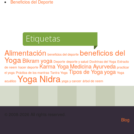
Beneficios del Deporte
Etiquetas
Alimentación
beneficios del
beneficios del deporte
Yoga
Bikram yoga
Deporte
deporte y salud
Doctrinas del Yoga
Extracto
Karma Yoga
Medicina Ayurveda
de neem
hacer deporte
practicar
Tipos de Yoga
yoga
el yoga
Práctica de los mantras
Tantra Yoga
Yoga
Yoga Nidra
acuático
yoga y cancer
árbol de neem
© 2008-2026 All rights reserved.
Blog