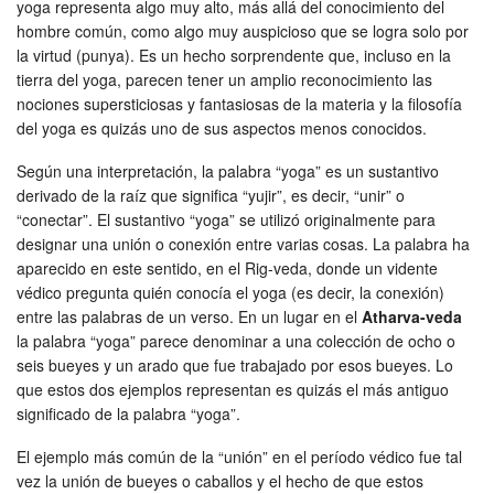
yoga representa algo muy alto, más allá del conocimiento del
hombre común, como algo muy auspicioso que se logra solo por
la virtud (punya). Es un hecho sorprendente que, incluso en la
tierra del yoga, parecen tener un amplio reconocimiento las
nociones supersticiosas y fantasiosas de la materia y la filosofía
del yoga es quizás uno de sus aspectos menos conocidos.
Según una interpretación, la palabra “yoga” es un sustantivo
derivado de la raíz que significa “yujir”, es decir, “unir” o
“conectar”. El sustantivo “yoga” se utilizó originalmente para
designar una unión o conexión entre varias cosas. La palabra ha
aparecido en este sentido, en el Rig-veda, donde un vidente
védico pregunta quién conocía el yoga (es decir, la conexión)
entre las palabras de un verso. En un lugar en el
Atharva-veda
la palabra “yoga” parece denominar a una colección de ocho o
seis bueyes y un arado que fue trabajado por esos bueyes. Lo
que estos dos ejemplos representan es quizás el más antiguo
significado de la palabra “yoga”.
El ejemplo más común de la “unión” en el período védico fue tal
vez la unión de bueyes o caballos y el hecho de que estos