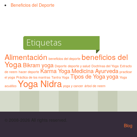
Beneficios del Deporte
Etiquetas
Alimentación
beneficios del
beneficios del deporte
Yoga
Bikram yoga
Deporte
deporte y salud
Doctrinas del Yoga
Extracto
Karma Yoga
Medicina Ayurveda
de neem
hacer deporte
practicar
Tipos de Yoga
yoga
el yoga
Práctica de los mantras
Tantra Yoga
Yoga
Yoga Nidra
acuático
yoga y cancer
árbol de neem
© 2008-2026 All rights reserved.
Blog