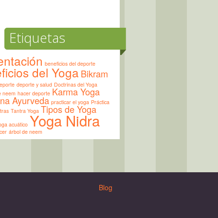
Etiquetas
entación
beneficios del deporte
ficios del Yoga
Bikram
eporte
deporte y salud
Doctrinas del Yoga
Karma Yoga
de neem
hacer deporte
ina Ayurveda
practicar el yoga
Práctica
Tipos de Yoga
tras
Tantra Yoga
Yoga Nidra
oga acuático
cer
árbol de neem
Blog