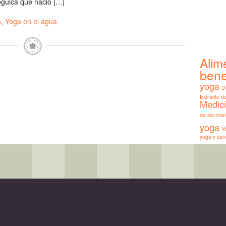
guica que nació […]
o
,
Yoga en el agua
Alim
bene
yoga
D
Extracto 
Medic
de los man
yoga
Y
yoga y can