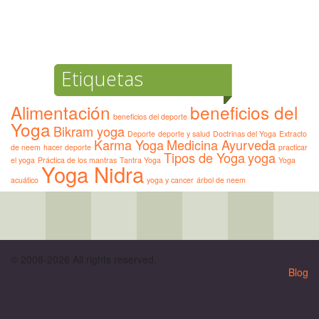
Etiquetas
Alimentación
beneficios del
beneficios del deporte
Yoga
Bikram yoga
Deporte
deporte y salud
Doctrinas del Yoga
Extracto
Karma Yoga
Medicina Ayurveda
de neem
hacer deporte
practicar
Tipos de Yoga
yoga
el yoga
Práctica de los mantras
Tantra Yoga
Yoga
Yoga Nidra
acuático
yoga y cancer
árbol de neem
© 2008-2026 All rights reserved.
Blog