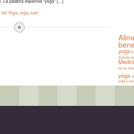
. La palabra española “yoga” […]
 del Yoga
,
ioga
,
iush
Alim
bene
yoga
D
Extracto 
Medic
de los man
yoga
Y
yoga y can