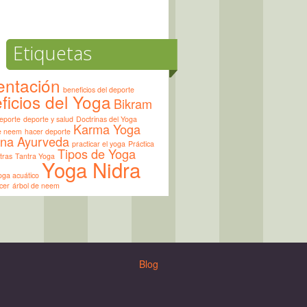
Etiquetas
entación
beneficios del deporte
ficios del Yoga
Bikram
eporte
deporte y salud
Doctrinas del Yoga
Karma Yoga
de neem
hacer deporte
ina Ayurveda
practicar el yoga
Práctica
Tipos de Yoga
tras
Tantra Yoga
Yoga Nidra
oga acuático
cer
árbol de neem
Blog