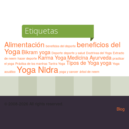
Etiquetas
Alimentación
beneficios del
beneficios del deporte
Yoga
Bikram yoga
Deporte
deporte y salud
Doctrinas del Yoga
Extracto
Karma Yoga
Medicina Ayurveda
de neem
hacer deporte
practicar
Tipos de Yoga
yoga
el yoga
Práctica de los mantras
Tantra Yoga
Yoga
Yoga Nidra
acuático
yoga y cancer
árbol de neem
© 2008-2026 All rights reserved.
Blog