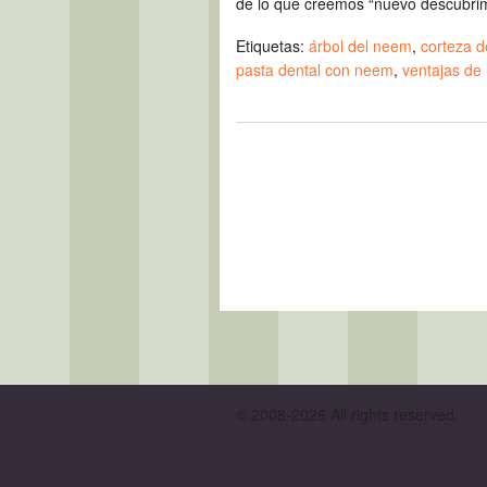
de lo que creemos “nuevo descubrimie
Etiquetas:
árbol del neem
,
corteza d
pasta dental con neem
,
ventajas de
© 2008-2026 All rights reserved.