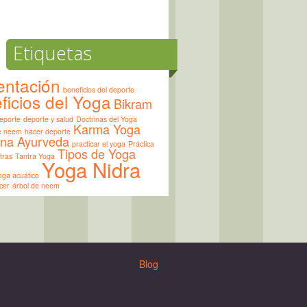
Etiquetas
entación
beneficios del deporte
ficios del Yoga
Bikram
eporte
deporte y salud
Doctrinas del Yoga
Karma Yoga
de neem
hacer deporte
ina Ayurveda
practicar el yoga
Práctica
Tipos de Yoga
tras
Tantra Yoga
Yoga Nidra
oga acuático
cer
árbol de neem
Blog