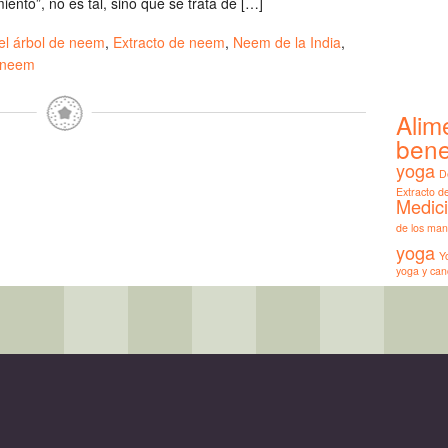
nto”, no es tal, sino que se trata de […]
el árbol de neem
,
Extracto de neem
,
Neem de la India
,
 neem
Alim
bene
yoga
D
Extracto 
Medic
de los man
yoga
Y
yoga y can