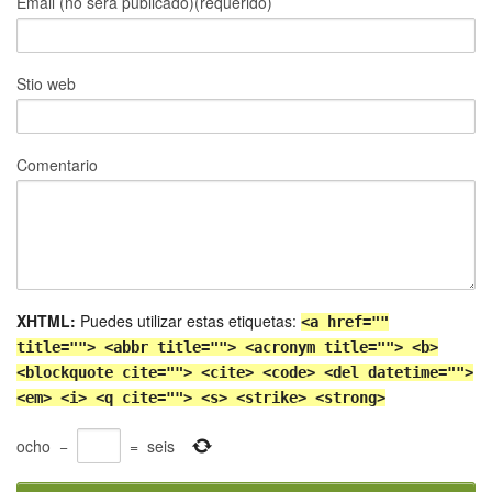
Email (no será publicado)(requerido)
Stio web
Comentario
XHTML:
Puedes utilizar estas etiquetas:
<a href=""
title=""> <abbr title=""> <acronym title=""> <b>
<blockquote cite=""> <cite> <code> <del datetime="">
<em> <i> <q cite=""> <s> <strike> <strong>
ocho
−
=
seis