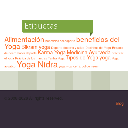
Etiquetas
Alimentación
beneficios del
beneficios del deporte
Yoga
Bikram yoga
Deporte
deporte y salud
Doctrinas del Yoga
Extracto
Karma Yoga
Medicina Ayurveda
de neem
hacer deporte
practicar
Tipos de Yoga
yoga
el yoga
Práctica de los mantras
Tantra Yoga
Yoga
Yoga Nidra
acuático
yoga y cancer
árbol de neem
© 2008-2026 All rights reserved.
Blog