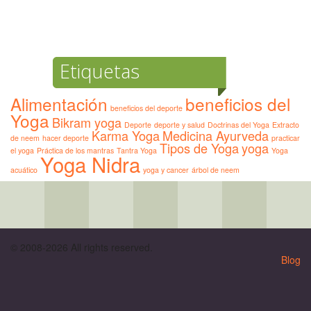
Etiquetas
Alimentación
beneficios del
beneficios del deporte
Yoga
Bikram yoga
Deporte
deporte y salud
Doctrinas del Yoga
Extracto
Karma Yoga
Medicina Ayurveda
de neem
hacer deporte
practicar
Tipos de Yoga
yoga
el yoga
Práctica de los mantras
Tantra Yoga
Yoga
Yoga Nidra
acuático
yoga y cancer
árbol de neem
© 2008-2026 All rights reserved.
Blog