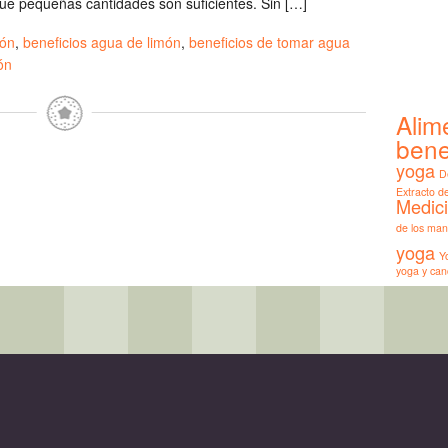
ue pequeñas cantidades son suficientes. Sin […]
ión
,
beneficios agua de limón
,
beneficios de tomar agua
ón
Alim
bene
yoga
D
Extracto 
Medic
de los man
yoga
Y
yoga y can