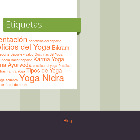
Etiquetas
entación
beneficios del deporte
ficios del Yoga
Bikram
eporte
deporte y salud
Doctrinas del Yoga
Karma Yoga
de neem
hacer deporte
ina Ayurveda
practicar el yoga
Práctica
Tipos de Yoga
tras
Tantra Yoga
Yoga Nidra
oga acuático
cer
árbol de neem
Blog