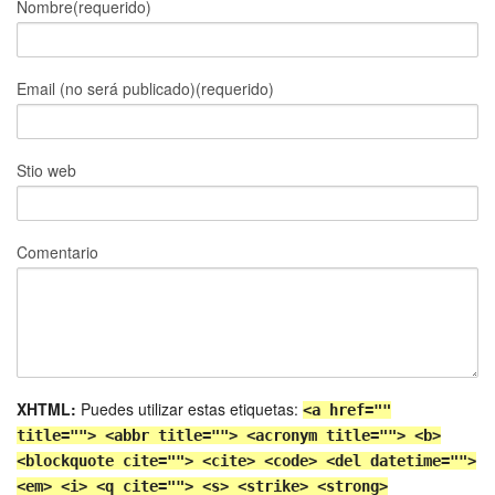
Nombre(requerido)
Email (no será publicado)(requerido)
Stio web
Comentario
XHTML:
Puedes utilizar estas etiquetas:
<a href=""
title=""> <abbr title=""> <acronym title=""> <b>
<blockquote cite=""> <cite> <code> <del datetime="">
<em> <i> <q cite=""> <s> <strike> <strong>