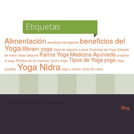
Etiquetas
Alimentación
beneficios del
beneficios del deporte
Yoga
Bikram yoga
Deporte
deporte y salud
Doctrinas del Yoga
Extracto
Karma Yoga
Medicina Ayurveda
de neem
hacer deporte
practicar
Tipos de Yoga
yoga
el yoga
Práctica de los mantras
Tantra Yoga
Yoga
Yoga Nidra
acuático
yoga y cancer
árbol de neem
© 2008-2026 All rights reserved.
Blog