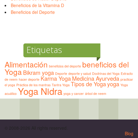
Beneficios de la Vitamina D
Beneficios del Deporte
Etiquetas
Alimentación
beneficios del
beneficios del deporte
Yoga
Bikram yoga
Deporte
deporte y salud
Doctrinas del Yoga
Extracto
Karma Yoga
Medicina Ayurveda
de neem
hacer deporte
practicar
Tipos de Yoga
yoga
el yoga
Práctica de los mantras
Tantra Yoga
Yoga
Yoga Nidra
acuático
yoga y cancer
árbol de neem
© 2008-2026 All rights reserved.
Blog